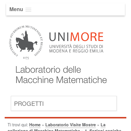
Menu
PROGETTI
Ti trovi qui:
Home
»
Laboratorio Visite Mostre
»
La
collezione di Macchine Matematiche
»
1. Sezioni coniche