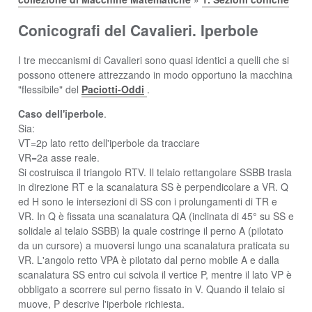
Conicografi del Cavalieri. Iperbole
I tre meccanismi di Cavalieri sono quasi identici a quelli che si
possono ottenere attrezzando in modo opportuno la macchina
"flessibile" del
Paciotti-Oddi
.
Caso dell'iperbole
.
Sia:
VT=2p lato retto dell'iperbole da tracciare
VR=2a asse reale.
Si costruisca il triangolo RTV. Il telaio rettangolare SSBB trasla
in direzione RT e la scanalatura SS è perpendicolare a VR. Q
ed H sono le intersezioni di SS con i prolungamenti di TR e
VR. In Q è fissata una scanalatura QA (inclinata di 45° su SS e
solidale al telaio SSBB) la quale costringe il perno A (pilotato
da un cursore) a muoversi lungo una scanalatura praticata su
VR. L'angolo retto VPA è pilotato dal perno mobile A e dalla
scanalatura SS entro cui scivola il vertice P, mentre il lato VP è
obbligato a scorrere sul perno fissato in V. Quando il telaio si
muove, P descrive l'iperbole richiesta.