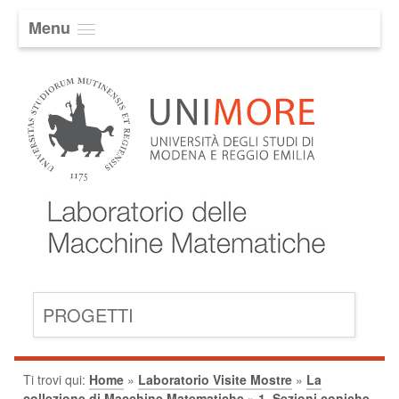
Menu
PROGETTI
Ti trovi qui:
Home
»
Laboratorio Visite Mostre
»
La
collezione di Macchine Matematiche
»
1. Sezioni coniche