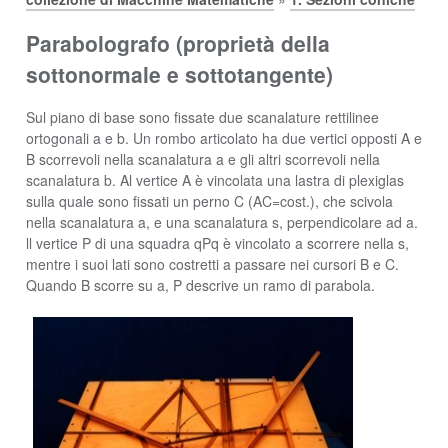
Parabolografo (proprietà della
sottonormale e sottotangente)
Sul piano di base sono fissate due scanalature rettilinee
ortogonali a e b. Un rombo articolato ha due vertici opposti A e
B scorrevoli nella scanalatura a e gli altri scorrevoli nella
scanalatura b. Al vertice A è vincolata una lastra di plexiglas
sulla quale sono fissati un perno C (AC=cost.), che scivola
nella scanalatura a, e una scanalatura s, perpendicolare ad a.
ll vertice P di una squadra qPq è vincolato a scorrere nella s,
mentre i suoi lati sono costretti a passare nei cursori B e C.
Quando B scorre su a, P descrive un ramo di parabola.