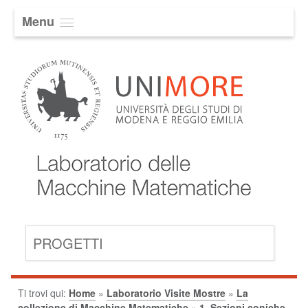
Menu
PROGETTI
Ti trovi qui:
Home
»
Laboratorio Visite Mostre
»
La
collezione di Macchine Matematiche
»
1. Sezioni coniche