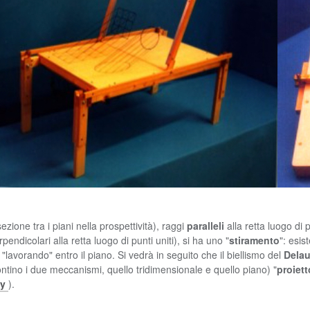
rsezione tra i piani nella prospettività), raggi
paralleli
alla retta luogo di p
endicolari alla retta luogo di punti uniti), si ha uno "
stiramento
": esis
avorando" entro il piano. Si vedrà in seguito che il biellismo del
Dela
ontino i due meccanismi, quello tridimensionale e quello piano) "
proiett
ay
).