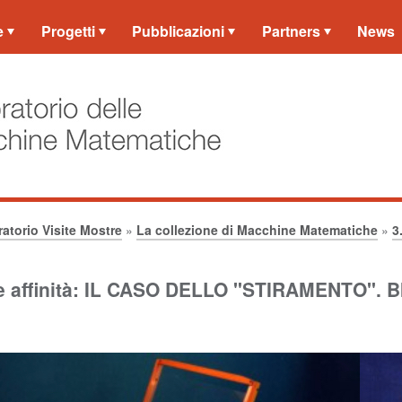
e
Progetti
Pubblicazioni
Partners
News
atorio Visite Mostre
»
La collezione di Macchine Matematiche
»
3
i e affinità: IL CASO DELLO "STIRAMENTO"