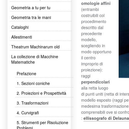
omologie affini
Geometria a tu per tu
(entrambi
costruibili col
Geometria tra le mani
procedimento
Cataloghi
descritto dal
precedente
Allestimenti
modello,
scegliendo in
Theatrum Machinarum old
modo opportuno
La collezione di Macchine
il centro
Matematiche
improprio di
proiezione):
Prefazione
raggi
perpendicolari
1. Sezioni coniche
alla retta luogo
2. Proiezioni e Prospettività
di punti uniti (retta di inte
modello esposto (raggi perp
3. Trasformazioni
medesima trasformazione "l
comprensibili ove si confr
4. Curvigrafi
:
ellissografo di Delaun
5. Strumenti per Risoluzione
Problemi