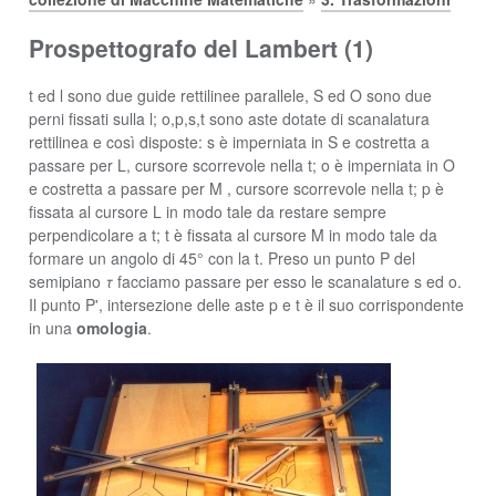
Prospettografo del Lambert (1)
t ed l sono due guide rettilinee parallele, S ed O sono due
perni fissati sulla l; o,p,s,t sono aste dotate di scanalatura
rettilinea e così disposte: s è imperniata in S e costretta a
passare per L, cursore scorrevole nella t; o è imperniata in O
e costretta a passare per M , cursore scorrevole nella t; p è
fissata al cursore L in modo tale da restare sempre
perpendicolare a t; t è fissata al cursore M in modo tale da
formare un angolo di 45° con la t. Preso un punto P del
semipiano
τ
facciamo passare per esso le scanalature s ed o.
Il punto P', intersezione delle aste p e t è il suo corrispondente
in una
omologia
.