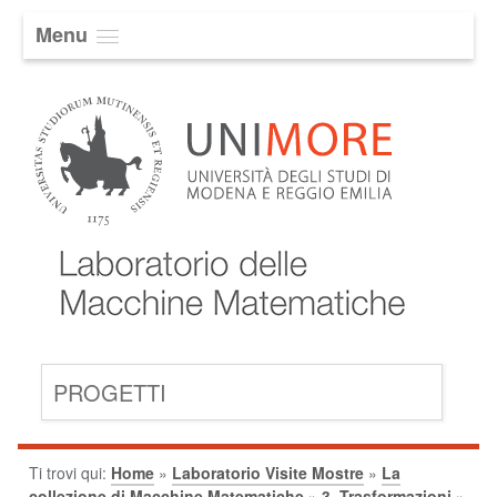
Menu
PROGETTI
Ti trovi qui:
Home
»
Laboratorio Visite Mostre
»
La
collezione di Macchine Matematiche
»
3. Trasformazioni
»