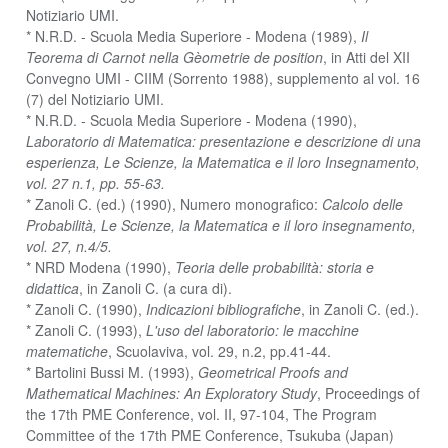
Notiziario UMI.
* N.R.D. - Scuola Media Superiore - Modena (1989),
Il
Teorema di Carnot nella Gèometrie de position
, in Atti del XII
Convegno UMI - CIIM (Sorrento 1988), supplemento al vol. 16
(7) del Notiziario UMI.
* N.R.D. - Scuola Media Superiore - Modena (1990),
Laboratorio di Matematica: presentazione e descrizione di una
esperienza, Le Scienze, la Matematica e il loro Insegnamento,
vol. 27 n.1, pp. 55-63.
* Zanoli C. (ed.) (1990), Numero monografico:
Calcolo delle
Probabilità, Le Scienze, la Matematica e il loro insegnamento,
vol. 27, n.4/5.
* NRD Modena (1990),
Teoria delle probabilità: storia e
didattica
, in Zanoli C. (a cura di).
* Zanoli C. (1990),
Indicazioni bibliografiche
, in Zanoli C. (ed.).
* Zanoli C. (1993),
L'uso del laboratorio: le macchine
matematiche
, Scuolaviva, vol. 29, n.2, pp.41-44.
* Bartolini Bussi M. (1993),
Geometrical Proofs and
Mathematical Machines: An Exploratory Study
, Proceedings of
the 17th PME Conference, vol. II, 97-104, The Program
Committee of the 17th PME Conference, Tsukuba (Japan)