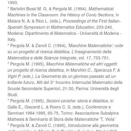
1993.
* Bartolini Bussi M. G. & Pergola M. (1994).
Mathematical
Machines in the Classroom: the History of Conic Sections
, in
Malara N. A. & Rico L. (eds.),
Proceedings of the First Italian-
Spanish Symposium in Mathematics Education,
233-240.
Modena: Dipartimento di Matematica - Università di Modena -
Italy.
* Pergola M. & Zanoli C. (1994),
'Macchine Matematiche': note
su un progetto di ricerca didattica, L'Insegnamento della
Matematica e delle Scienze Integrate
, vol. 17, 733-751.
* Pergola M. (1995),
Macchine Matematiche ed altri oggetti:
un progetto di ricerca didattica, in Marchini C., Speranza F. &
Vighi P. (eds.), La Geometria da un glorioso passato ad un
brillante futuro
, Atti del 3° Incontro Internuclei Matematici delle
Scuole Secondarie Superiori, 21-30, Parma: Università degli
Studi.
* Pergola M. (1995),
Sezioni coniche: storia e didattica
, in
Gallo E., Giacardi L. & Roero C. S. (eds.), Conferenze e
Seminari 1994-1995, 65-75, Torino: Associazione Subalpina
Mathesis & Seminario di Stora delle Matematiche 'T. Viola'
* Pergola M. & Zanoli C. (1995),
Introduzione alla geometria