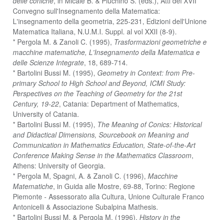
delle coniche
, in Micale B. & Pluchino S. (eds.), Atti del XVII
Convegno sull'Insegnamento della Matematica:
L'insegnamento della geometria, 225-231, Edizioni dell'Unione
Matematica Italiana, N.U.M.I. Suppl. al vol XXII (8-9).
* Pergola M. & Zanoli C. (1995),
Trasformazioni geometriche e
macchine matematiche, L'Insegnamento della Matematica e
delle Scienze Integrate
, 18, 689-714.
* Bartolini Bussi M. (1995),
Geometry in Context: from Pre-
primary School to High School and Beyond, ICMI Study:
Perspectives on the Teaching of Geometry for the 21st
Century, 19-22
, Catania: Department of Mathematics,
University of Catania.
* Bartolini Bussi M. (1995),
The Meaning of Conics: Historical
and Didactical Dimensions, Sourcebook on Meaning and
Communication in Mathematics Education, State-of-the-Art
Conference Making Sense in the Mathematics Classroom
,
Athens: University of Georgia.
* Pergola M, Spagni, A. & Zanoli C. (1996),
Macchine
Matematiche
, in Guida alle Mostre, 69-88, Torino: Regione
Piemonte - Assessorato alla Cultura, Unione Culturale Franco
Antonicelli & Associazione Subalpina Mathesis.
* Bartolini Bussi M. & Pergola M. (1996),
History in the