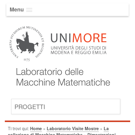
Menu
PROGETTI
Ti trovi qui:
Home
»
Laboratorio Visite Mostre
»
La
collezione di Macchine Matematiche
»
Dimostrazioni