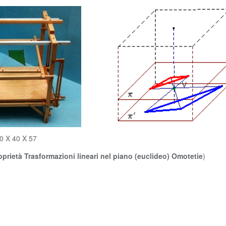
0 X 40 X 57
oprietà Trasformazioni lineari nel piano (euclideo) Omotetie
)