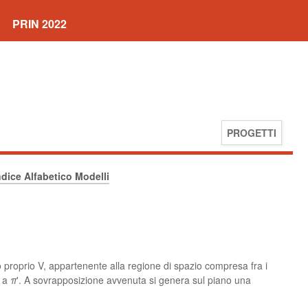
PRIN 2022
PROGETTI
ndice Alfabetico Modelli
o proprio V, appartenente alla regione di spazio compresa fra i
i a
π
'. A sovrapposizione avvenuta si genera sul piano una