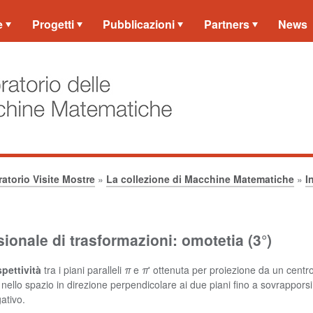
e
Progetti
Pubblicazioni
Partners
News
atorio Visite Mostre
»
La collezione di Macchine Matematiche
»
I
ionale di trasformazioni: omotetia (3°)
pettività
tra i piani paralleli
π
e
π
' ottenuta per proiezione da un centr
 nello spazio in direzione perpendicolare ai due piani fino a sovrappors
ativo.