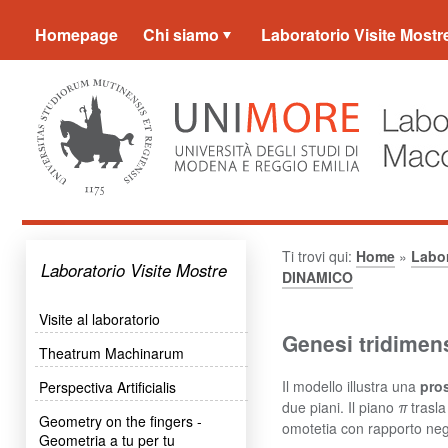
Homepage
Chi siamo
Laboratorio Visite Mostr
Ti trovi qui:
Home
»
Labor
Laboratorio Visite Mostre
DINAMICO
Visite al laboratorio
Genesi tridimens
Theatrum Machinarum
Il modello illustra una
pros
Perspectiva Artificialis
due piani. Il piano
π
trasla
Geometry on the fingers -
omotetia con rapporto neg
Geometria a tu per tu