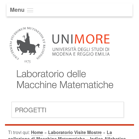
Menu
PROGETTI
Ti trovi qui:
Home
»
Laboratorio Visite Mostre
»
La
collezione di Macchine Matematiche
»
Indice Alfabetico