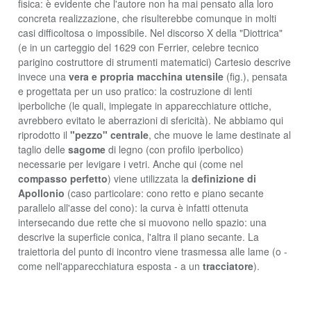
fisica: è evidente che l'autore non ha mai pensato alla loro
concreta realizzazione, che risulterebbe comunque in molti
casi difficoltosa o impossibile. Nel discorso X della "Diottrica"
(e in un carteggio del 1629 con Ferrier, celebre tecnico
parigino costruttore di strumenti matematici) Cartesio descrive
invece una
vera e propria
macchina utensile
(fig.), pensata
e progettata per un uso pratico: la costruzione di lenti
iperboliche (le quali, impiegate in apparecchiature ottiche,
avrebbero evitato le aberrazioni di sfericità). Ne abbiamo qui
riprodotto il
"pezzo" centrale
, che muove le lame destinate al
taglio delle
sagome
di legno (con profilo iperbolico)
necessarie per levigare i vetri. Anche qui (come nel
compasso perfetto
) viene utilizzata la
definizione di
Apollonio
(caso particolare: cono retto e piano secante
parallelo all'asse del cono): la curva è infatti ottenuta
intersecando due rette che si muovono nello spazio: una
descrive la superficie conica, l'altra il piano secante. La
traiettoria del punto di incontro viene trasmessa alle lame (o -
come nell'apparecchiatura esposta - a un
tracciatore
).