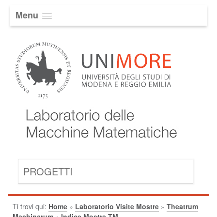
Menu
PROGETTI
Ti trovi qui:
Home
»
Laboratorio Visite Mostre
»
Theatrum
Machinarum
»
Indice Mostra TM