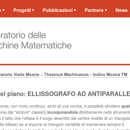
e
Progetti
Pubblicazioni
Partners
News
atorio Visite Mostre
»
Theatrum Machinarum
»
Indice Mostra TM
 nel piano: ELLISSOGRAFO AD ANTIPARA
te, con moto continuo, archi di una conica, è possibile sfruttare
qua
rsa dai "sintomi" classici)
incorporandola
direttamente nello strument
 il fatto che l'ellisse è il luogo descritto dal vertice mobile di un triango
la ellisse) se si impone al triangolo variabile di mantenere sempre il