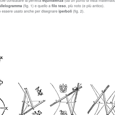
ile constatare la perfetta
equivalenza
(da un punto di vista matematic
arallelogramma
(fig. 1) e quello a
filo teso
, più noto (e più antico).
ò essere usato anche per disegnare
iperboli
(fig. 2).