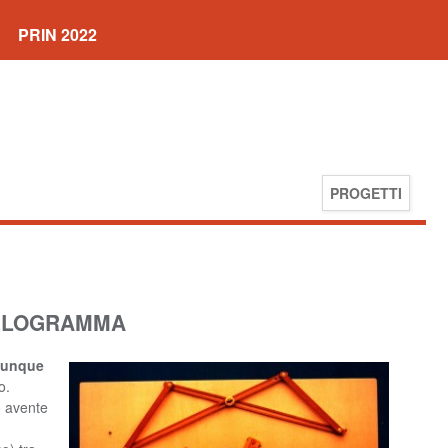
PRIN 2022
PROGETTI
LLELOGRAMMA
lunque
o.
lo avente