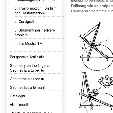
medesimo perimetro. E' fac
l'ellissografo ad antip
3. Trasformazioni, Biellismi
L'antiparallelogramma pu
per Trasformazioni
4. Curvigrafi
5. Strumenti per risolvere
problemi
Indice Mostra TM
Perspectiva Artificialis
Geometry on the fingers -
Geometria a tu per tu
Geometria a tu per tu
Geometria tra le mani
Cataloghi
Allestimenti
Theatrum Machinarum old