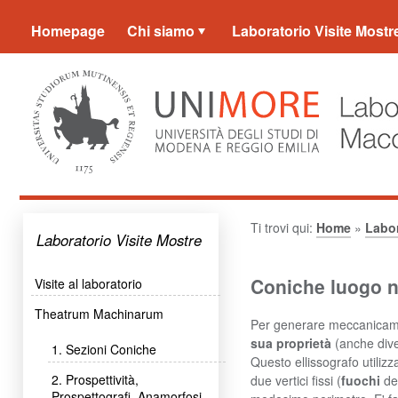
Homepage
Chi siamo
Laboratorio Visite Mostr
Ti trovi qui:
Home
»
Labor
Laboratorio Visite Mostre
Coniche luogo
Visite al laboratorio
Theatrum Machinarum
Per generare meccanicamen
sua proprietà
(anche dive
1. Sezioni Coniche
Questo ellissografo utilizza
2. Prospettività,
due vertici fissi (
fuochi
del
Prospettografi, Anamorfosi