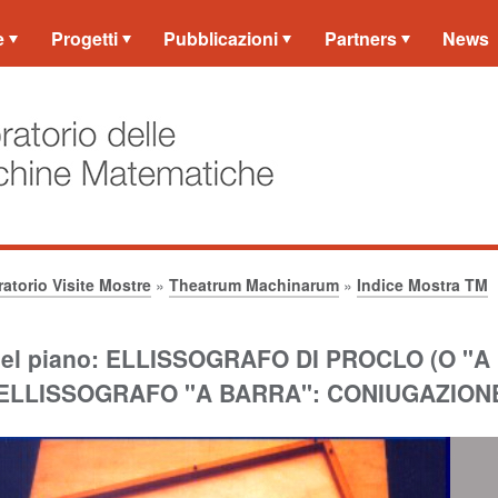
e
Progetti
Pubblicazioni
Partners
News
atorio Visite Mostre
»
Theatrum Machinarum
»
Indice Mostra TM
nel piano: ELLISSOGRAFO DI PROCLO (O "
ELLISSOGRAFO "A BARRA": CONIUGAZION