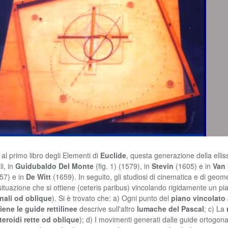
l primo libro degli Elementi di
Euclide
, questa generazione della ellisse
i, in
Guidubaldo Del Monte
(fig. 1) (1579), in
Stevin
(1605) e in
Van
657) e in
De Witt
(1659). In seguito, gli studiosi di cinematica e di geom
situazione che si ottiene (ceteris paribus) vincolando rigidamente un pia
onali od oblique
). Si è trovato che: a) Ogni punto del
piano vincolato 
ene le guide rettilinee
descrive sull'altro
lumache del Pascal
; c) La
teroidi rette od oblique
); d) I movimenti generati dalle guide ortogona