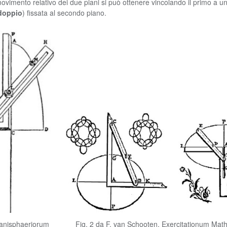
ovimento relativo dei due piani si può ottenere vincolando il primo a 
doppio
) fissata al secondo piano.
Planisphaeriorum Fig. 2 da F. van Schooten, Exercitationum Mathem