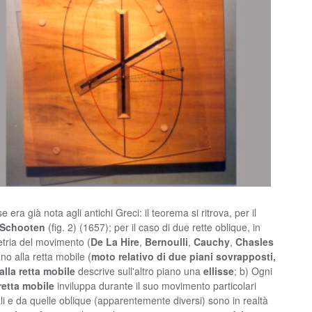
 era già nota agli antichi Greci: il teorema si ritrova, per il
 Schooten
(fig. 2) (1657); per il caso di due rette oblique, in
etria del movimento (
De La Hire
,
Bernoulli
,
Cauchy
,
Chasles
no alla retta mobile (
moto relativo di due piani sovrapposti,
alla retta mobile
descrive sull'altro piano una
ellisse
; b) Ogni
retta mobile
inviluppa durante il suo movimento particolari
li e da quelle oblique (apparentemente diversi) sono in realtà