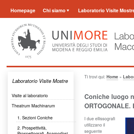
Homepage
Chi siamo
Laboratorio Visite Mostr
Ti trovi qui:
Home
»
Labor
Laboratorio Visite Mostre
Coniche luogo 
Visite al laboratorio
ORTOGONALE. 
Theatrum Machinarum
1. Sezioni Coniche
I due ellissografi
utilizzano il
2. Prospettività,
seguente
Prospettografi, Anamorfosi