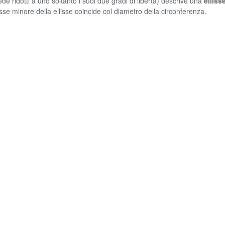
vede ridotti a uno soltanto i suoi due gradi di libertà) descrive una
elliss
sse minore della ellisse coincide col diametro della circonferenza.