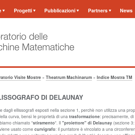
e
Progetti
Pubblicazioni
Partners
News
atorio Visite Mostre
»
Theatrum Machinarum
»
Indice Mostra TM
ELLISSOGRAFO DI DELAUNAY
 dagli ellissografi esposti nella sezione 1, perchè non utilizza una prop
della curva, bensì le proprietà di una
trasformazione
: precisamente, di
biamo chiamato "
stiramento
". Il
"proiettore" di Delaunay
(sezione 3:
 viene usato come
curvigrafo
: il puntatore è vincolato a una circonfere