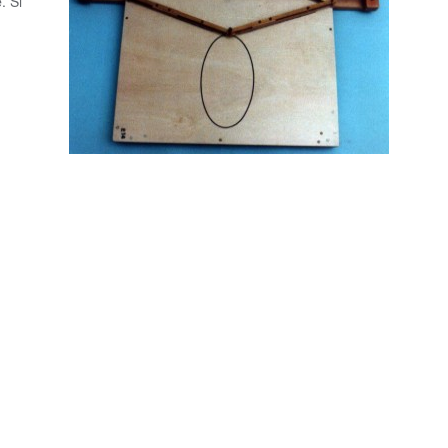
e
. Si