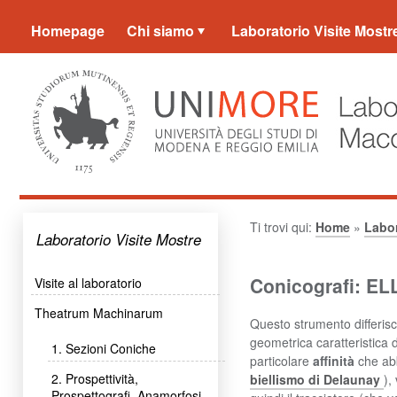
Homepage
Chi siamo
Laboratorio Visite Mostr
Ti trovi qui:
Home
»
Labor
Laboratorio Visite Mostre
Conicografi: 
Visite al laboratorio
Theatrum Machinarum
Questo strumento differisce
geometrica caratteristica 
1. Sezioni Coniche
particolare
affinità
che ab
2. Prospettività,
biellismo di Delaunay
),
Prospettografi, Anamorfosi