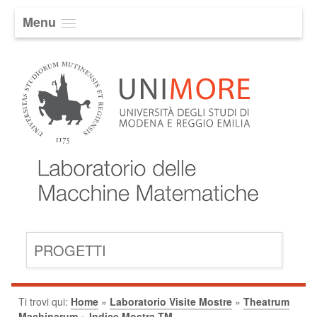
Menu
PROGETTI
Ti trovi qui:
Home
»
Laboratorio Visite Mostre
»
Theatrum
Machinarum
»
Indice Mostra TM