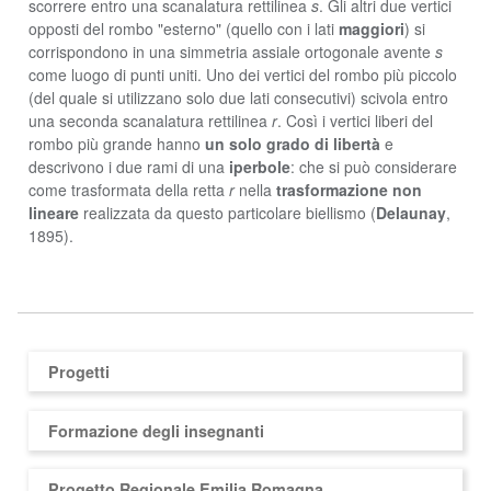
scorrere entro una scanalatura rettilinea
s
. Gli altri due vertici
opposti del rombo "esterno" (quello con i lati
maggiori
) si
corrispondono in una simmetria assiale ortogonale avente
s
come luogo di punti uniti. Uno dei vertici del rombo più piccolo
(del quale si utilizzano solo due lati consecutivi) scivola entro
una seconda scanalatura rettilinea
r
. Così i vertici liberi del
rombo più grande hanno
un solo grado di libertà
e
descrivono i due rami di una
iperbole
: che si può considerare
come trasformata della retta
r
nella
trasformazione non
lineare
realizzata da questo particolare biellismo (
Delaunay
,
1895).
Progetti
Formazione degli insegnanti
Progetto Regionale Emilia Romagna