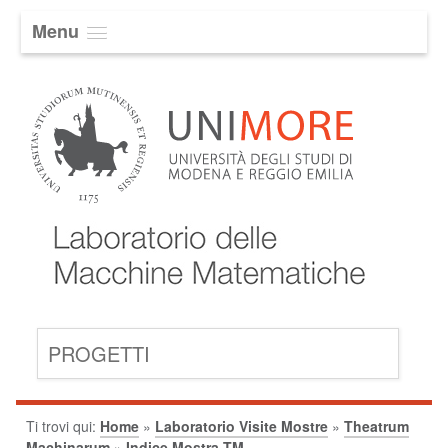
Menu
PROGETTI
Ti trovi qui:
Home
»
Laboratorio Visite Mostre
»
Theatrum
Machinarum
»
Indice Mostra TM