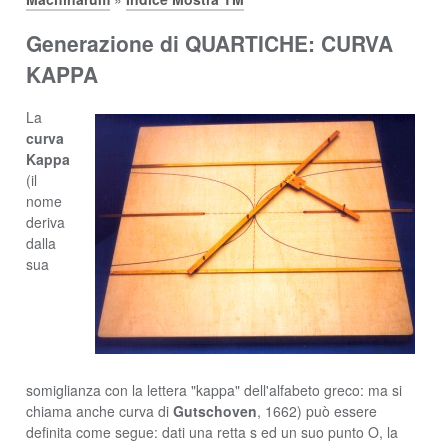
Generazione di QUARTICHE: CURVA
KAPPA
La
curva
Kappa
(il
nome
deriva
dalla
sua
somiglianza con la lettera "kappa" dell'alfabeto greco: ma si
chiama anche curva di
Gutschoven
, 1662) può essere
definita come segue: dati una retta s ed un suo punto O, la