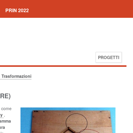
PRIN 2022
PROGETTI
. Trasformazioni
RE)
ti come
ay
,
ramma
ura