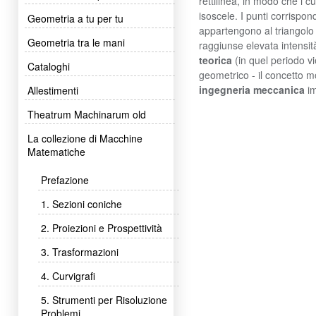
rettilinea, in modo che i cu
isoscele. I punti corrispo
Geometria a tu per tu
appartengono al triangolo 
Geometria tra le mani
raggiunse elevata intensit
teorica
(in quel periodo v
Cataloghi
geometrico - il concetto 
ingegneria meccanica
im
Allestimenti
Theatrum Machinarum old
La collezione di Macchine
Matematiche
Prefazione
1. Sezioni coniche
2. Proiezioni e Prospettività
3. Trasformazioni
4. Curvigrafi
5. Strumenti per Risoluzione
Problemi