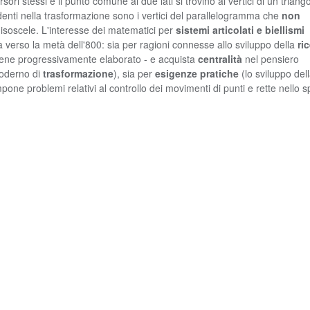
rsori stessi e il punto comune ai due lati si trovino ai vertici di un triang
ndenti nella trasformazione sono i vertici del parallelogramma che
non
isoscele. L'interesse dei matematici per
sistemi articolati e biellismi
à verso la metà dell'800: sia per ragioni connesse allo sviluppo della
ri
iene progressivamente elaborato - e acquista
centralità
nel pensiero
moderno di
trasformazione
), sia per
esigenze pratiche
(lo sviluppo del
pone problemi relativi al controllo dei movimenti di punti e rette nello s