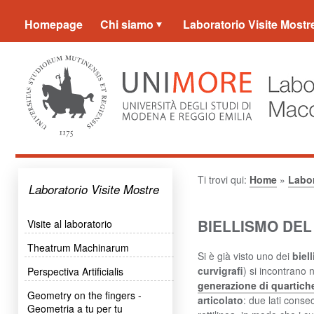
Homepage
Chi siamo
Laboratorio Visite Mostr
Ti trovi qui:
Home
»
Labor
Laboratorio Visite Mostre
BIELLISMO DEL
Visite al laboratorio
Theatrum Machinarum
Si è già visto uno dei
biel
curvigrafi
) si incontrano 
Perspectiva Artificialis
generazione di quartiche
Geometry on the fingers -
articolato
: due lati conse
Geometria a tu per tu