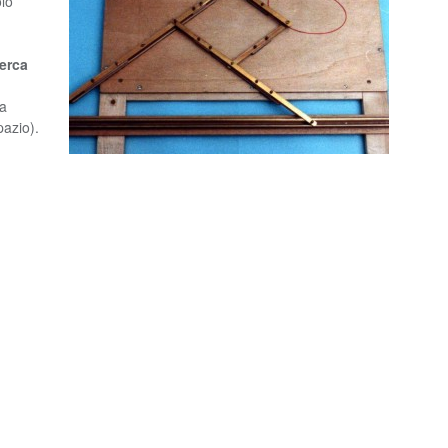
olo
cerca
la
pazio).