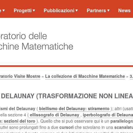
e
Progetti
Pubblicazioni
Partners
News
atorio Visite Mostre
»
La collezione di Macchine Matematiche
»
3
 DELAUNAY (TRASFORMAZIONE NON LINEA
lismi del Delaunay
(
biellismo del Delaunay: stiramento
); altri (usa
nella sezione 4 (
ellissografo di Delaunay
,
iperbolografo di Delaun
: sezioni del toro
). Quello che si può osservare qui è un
parallelog
cutivi sono prolungati fino a due
cursori
che scivolano in una
scanalat