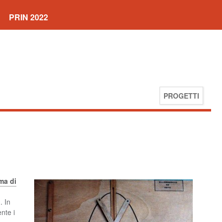
PRIN 2022
PROGETTI
ma di
. In
nte i