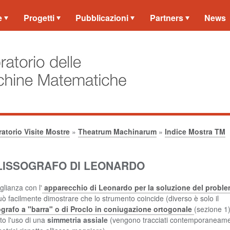
e
Progetti
Pubblicazioni
Partners
News
atorio Visite Mostre
»
Theatrum Machinarum
»
Indice Mostra TM
ELLISSOGRAFO DI LEONARDO
glianza con l'
apparecchio di Leonardo per la soluzione del proble
uò facilmente dimostrare che lo strumento coincide (diverso è solo il
ografo a "barra" o di Proclo in coniugazione ortogonale
(sezione 1)
to l'uso di una
simmetria assiale
(vengono tracciati contemporaneame