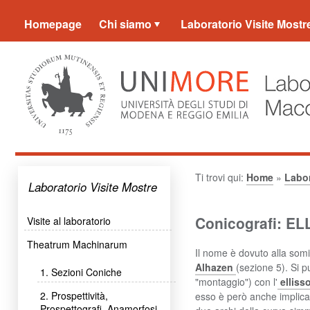
Homepage
Chi siamo
Laboratorio Visite Mostr
Ti trovi qui:
Home
»
Labor
Laboratorio Visite Mostre
Conicografi: 
Visite al laboratorio
Theatrum Machinarum
Il nome è dovuto alla somi
Alhazen
(sezione 5). Si p
1. Sezioni Coniche
"montaggio") con l'
elliss
2. Prospettività,
esso è però anche implica
Prospettografi, Anamorfosi